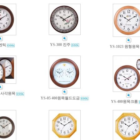
YS-300 진주
 엔틱
YS-1023 원형원목
원직사각원목
YS-05 400원목월드도금
YS-400원목크롬