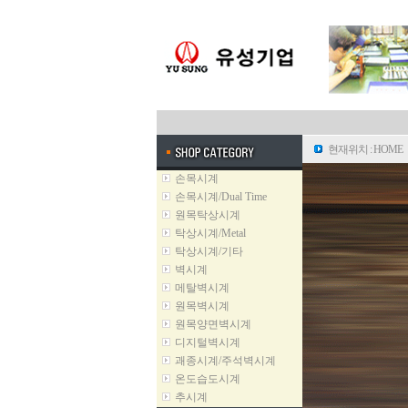
현재위치 : HOME
손목시계
손목시계/Dual Time
원목탁상시계
탁상시계/Metal
탁상시계/기타
벽시계
메탈벽시계
원목벽시계
원목양면벽시계
디지털벽시계
괘종시계/주석벽시계
온도습도시계
추시계