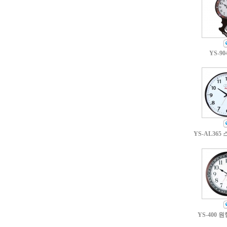
YS-90
YS-AL365
YS-400 