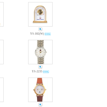
YS-102(W)
YS-2235