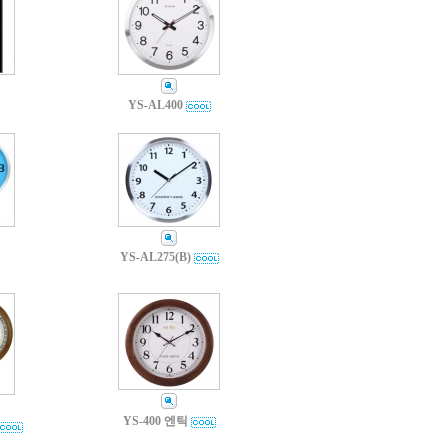
YS-AL400
YS-AL275(B)
YS-400 엔틱