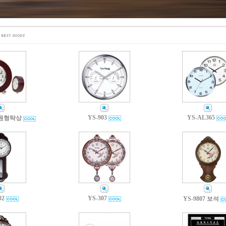
YS-903
YS-AL365
테원형탁상
02
YS-307
YS-9807 보석