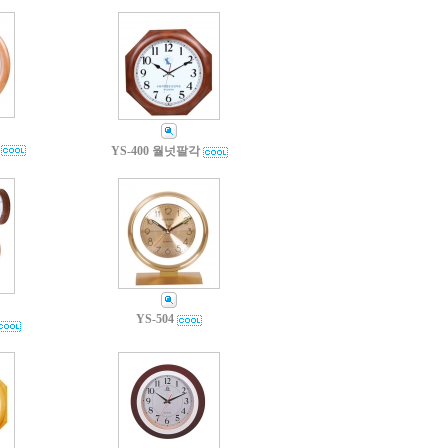
YS-400 월넛팔각
YS-504