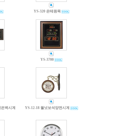
YS-320 은테원목
YS-3700
양면은벽시계
YS-12-18 월넛보석양면시계