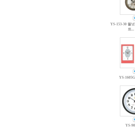
YS-153-30
트...
YS-1605
YS-90