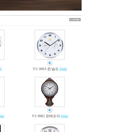
YS-300A 온/습도
YS-9002 은테조각