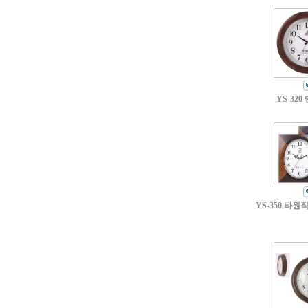
YS-320
YS-350 타