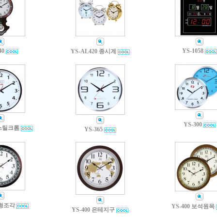
40
YS-1058
YS-AL420 종시계
YS-300
 스틸크롬
YS-365
원형조각
YS-400 보석원목
YS-400 은테지구