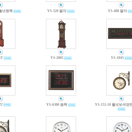
겹월넛원목
YS-320 팔각
YS-400 팔각
5T
YS-2005
YS-1045
22
YS-6300 음력
YS-153-10 월넛보석