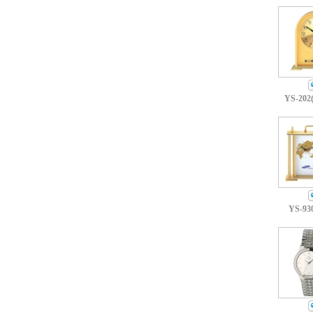
YS-202
YS-93