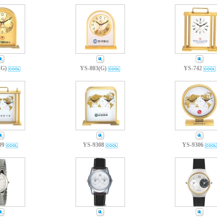
(G)
YS-803(G)
YS-742
09
YS-9308
YS-9306