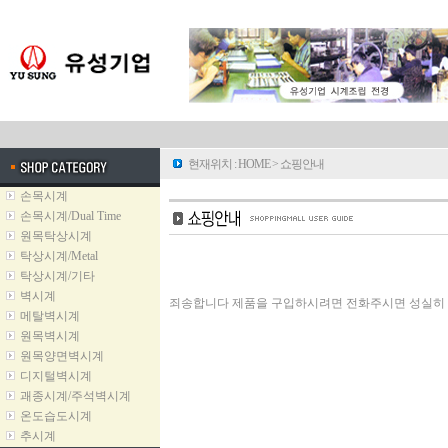
현재위치 :
HOME
> 쇼핑안내
손목시계
손목시계/Dual Time
원목탁상시계
탁상시계/Metal
탁상시계/기타
벽시계
죄송합니다 제품을 구입하시려면 전화주시면 성실히
메탈벽시계
원목벽시계
원목양면벽시계
디지털벽시계
괘종시계/주석벽시계
온도습도시계
추시계