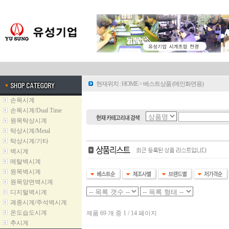
현재위치 :
HOME
>
베스트상품 (메인화면용)
손목시계
손목시계/Dual Time
원목탁상시계
탁상시계/Metal
탁상시계/기타
벽시계
메탈벽시계
원목벽시계
원목양면벽시계
디지털벽시계
괘종시계/주석벽시계
온도습도시계
제품 69 개 중 1 / 14 페이지
추시계