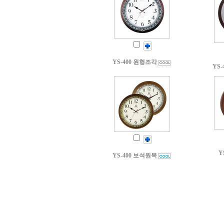
YS-400 원형조각
YS
Y
YS-400 보석원목