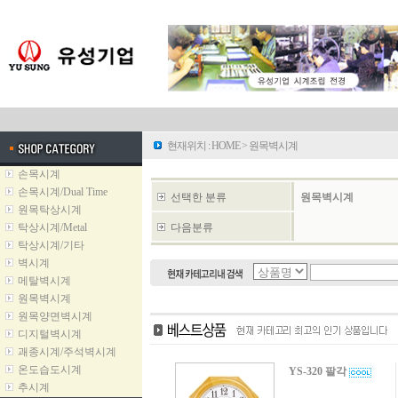
현재위치 :
HOME
>
원목벽시계
손목시계
손목시계/Dual Time
선택한 분류
원목벽시계
원목탁상시계
탁상시계/Metal
다음분류
탁상시계/기타
벽시계
메탈벽시계
원목벽시계
원목양면벽시계
디지털벽시계
괘종시계/주석벽시계
온도습도시계
YS-320 팔각
추시계