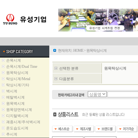
현재위치 :
HOME
>
원목탁상시계
손목시계
손목시계/Dual Time
선택한 분류
원목탁상시계
원목탁상시계
탁상시계/Metal
다음분류
탁상시계/기타
벽시계
메탈벽시계
원목벽시계
원목양면벽시계
디지털벽시계
괘종시계/주석벽시계
온도습도시계
추시계